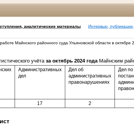
ступления, аналитические материалы
Интервью, публикации
работе Майнского районного суда Ульяновской области в октябре 
тистического учёта
за октябрь 2024 года
Майнским райо
нских
Административных
Дел об
Дел по
дел
административных
постан
правонарушениях
админ
право
17
2
ист