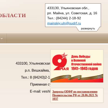
433130, Ульяновская обл.,
рп. Майна, ул. Советская, д. 16
ОБЛАСТИ
Тел.: (84244) 2-18-92
mainskiy.uln@sudrf.ru
развернуть
433100, Ульяновская область, Вешкаймский район,
р.п. Вешкайма, ул. Комсомольская, д. 1
Тел.: 8 (84243)2-13-79 Факс: 8 (84243)2-13-79
Приемная суда - 8 (84243)2-12-62
E-mail: veshkaimskiy.uln@sudrf.ru
Запросы ОПФР по постановлению
Правительства РФ от 28.06.2021 №
1037