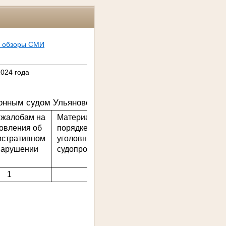
, обзоры СМИ
2024 года
версия для печати
нным судом Ульяновской области рассмотрено
:
 жалобам на
Материалов в
Материалов в
овления об
порядке
порядке
истративном
уголовного
гражданского и
нарушении
судопроизводства
административного
судопроизводства
1
22
17
О.В. Крайнова